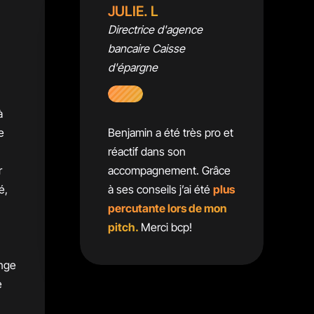
JULIE. L
Directrice d'agence
bancaire Caisse
d'épargne
à
e
Benjamin a été très pro et
réactif dans son
r
accompagnement. Grâce
é,
à ses conseils j’ai été
plus
percutante lors de mon
pitch.
Merci bcp!
enge
e