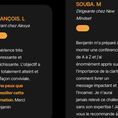
SOUBA. M
Dirigeante chez New
ANÇOIS. L
Mindset
ant chez Alexya
Benjamin m'a préparé 
monter une conférenc
érience très
de A à Z et j'ai
éressante et
énormément appris su
ichissante. L'objectif a
l'importance de la clart
 totalement atteint et
comment livrer un
façon conviviale.
message impactant et
 ne peux que
l'incarner. Je n'aurai
seiller cette
jamais relevé ce chall
mation.
Merci
sans son expertise ! J
njamin
vous le recommande à