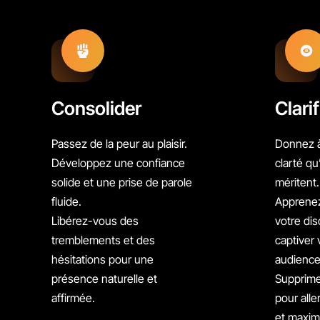
Consolider
Clarif
Passez de la peur au plaisir.
Donnez à
Développez une confiance
clarté qu
solide et une prise de parole
méritent
fluide.
Apprenez
Libérez-vous des
votre di
tremblements et des
captiver 
hésitations pour une
audience
présence naturelle et
Supprime
affirmée.
pour alle
et maxim