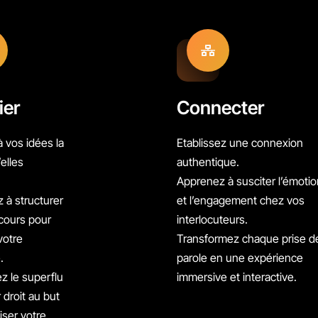
ier
Connecter
 vos idées la
Etablissez une connexion
’elles
authentique.
.
Apprenez à susciter l’émotio
 à structurer
et l’engagement chez vos
scours pour
interlocuteurs.
votre
Transformez chaque prise d
.
parole en une expérience
z le superflu
immersive et interactive.
r droit au but
iser votre