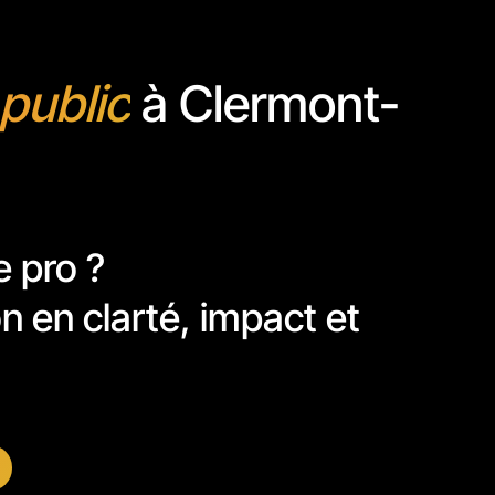
 public
à Clermont-
e pro ?
n en clarté, impact et