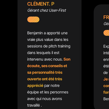
CLÉMENT. P
Gérant chez User-First
FR
Gér
Benjamin a apporté une
vraie plus value dans les
sessions de pitch training
Exp
dans lesquels il est
int
intervenu avec nous.
Son
enr
écoute, ses conseils et
été
sa personnalité très
de 
ouverte ont été très
Je
apprécié
par notre
con
équipe et les personnes
for
avec qui nous avons
Be
travaillé .